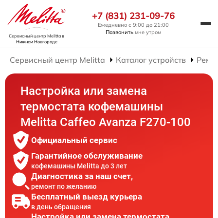
+7 (831) 231-09-76
Ежедневно с 9:00 до 21:00
Позвонить
мне утром
Сервисный центр Melitta
в
Нижнем Новгороде
Сервисный центр Melitta
Каталог устройств
Ремо
Настройка или замена
термостата кофемашины
Melitta Caffeo Avanza F270-100
Официальный сервис
Гарантийное обслуживание
кофемашины Melitta до 3 лет
Диагностика за наш счет,
ремонт по желанию
Бесплатный выезд курьера
в день обращения
Настройка или замена термостата