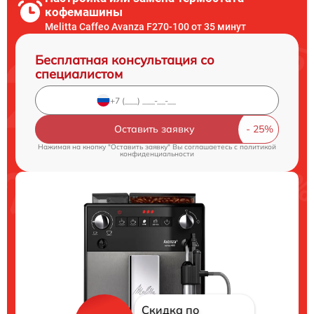
кофемашины
Melitta Caffeo Avanza F270-100 от 35 минут
Бесплатная консультация со
специалистом
Оставить заявку
Нажимая на кнопку "Оставить заявку" Вы соглашаетесь c
политикой
конфиденциальности
Скидка по