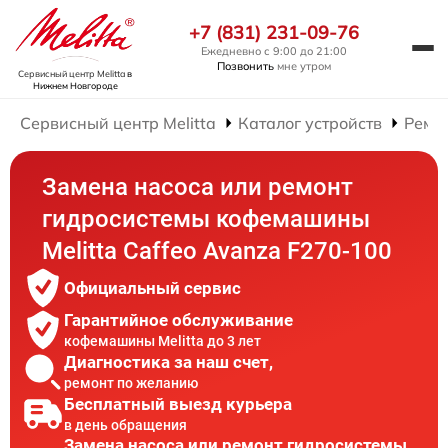
+7 (831) 231-09-76
Ежедневно с 9:00 до 21:00
Позвонить
мне утром
Сервисный центр Melitta
в
Нижнем Новгороде
Сервисный центр Melitta
Каталог устройств
Ремо
Замена насоса или ремонт
гидросистемы кофемашины
Melitta Caffeo Avanza F270-100
Официальный сервис
Гарантийное обслуживание
кофемашины Melitta до 3 лет
Диагностика за наш счет,
ремонт по желанию
Бесплатный выезд курьера
в день обращения
Замена насоса или ремонт гидросистемы