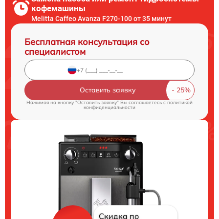
кофемашины
Melitta Caffeo Avanza F270-100 от 35 минут
Бесплатная консультация со
специалистом
Оставить заявку
Нажимая на кнопку "Оставить заявку" Вы соглашаетесь c
политикой
конфиденциальности
Скидка по