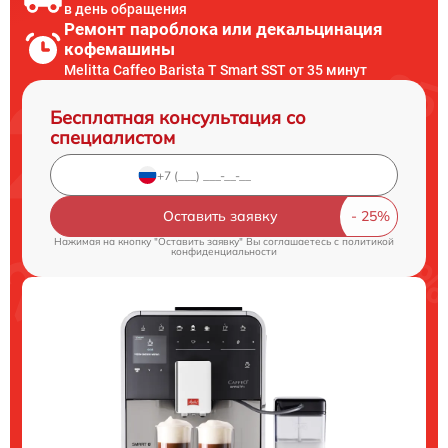
в день обращения
Ремонт пароблока или декальцинация
кофемашины
Melitta Caffeo Barista T Smart SST от 35 минут
Бесплатная консультация со
специалистом
Оставить заявку
Нажимая на кнопку "Оставить заявку" Вы соглашаетесь c
политикой
конфиденциальности