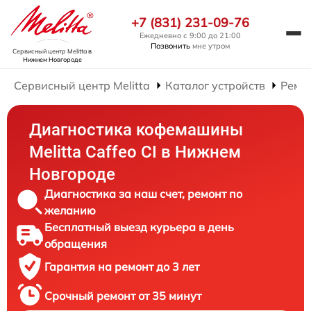
+7 (831) 231-09-76
Ежедневно с 9:00 до 21:00
Позвонить
мне утром
Сервисный центр Melitta
в
Нижнем Новгороде
Сервисный центр Melitta
Каталог устройств
Ремо
Диагностика кофемашины
Melitta Caffeo CI в Нижнем
Новгороде
Диагностика за наш счет, ремонт по
желанию
Бесплатный выезд курьера в день
обращения
Гарантия на ремонт до 3 лет
Срочный ремонт от 35 минут