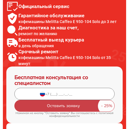
Официальный сервис
Гарантийное обслуживание
кофемашины Melitta Caffeo E 950-104 Solo до 3 лет
Диагностика за наш счет,
ремонт по желанию
Бесплатный выезд курьера
в день обращения
Срочный ремонт
кофемашины Melitta Caffeo E 950-104 Solo от 35
минут
Бесплатная консультация со
специалистом
Оставить заявку
Нажимая на кнопку "Оставить заявку" Вы соглашаетесь c
политикой
конфиденциальности