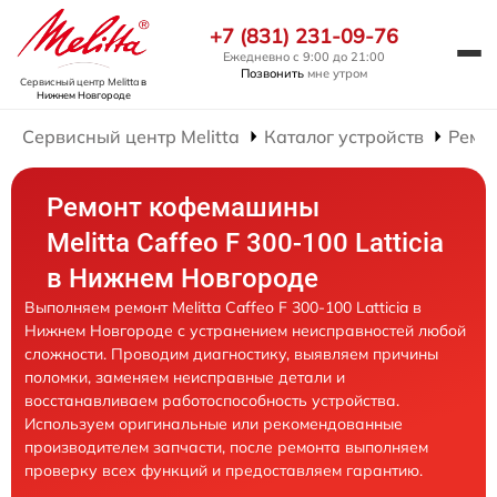
+7 (831) 231-09-76
Ежедневно с 9:00 до 21:00
Позвонить
мне утром
Сервисный центр Melitta
в
Нижнем Новгороде
Сервисный центр Melitta
Каталог устройств
Ремо
Ремонт кофемашины
Melitta Caffeo F 300-100 Latticia
в Нижнем Новгороде
Выполняем ремонт Melitta Caffeo F 300-100 Latticia в
Нижнем Новгороде с устранением неисправностей любой
сложности. Проводим диагностику, выявляем причины
поломки, заменяем неисправные детали и
восстанавливаем работоспособность устройства.
Используем оригинальные или рекомендованные
производителем запчасти, после ремонта выполняем
проверку всех функций и предоставляем гарантию.