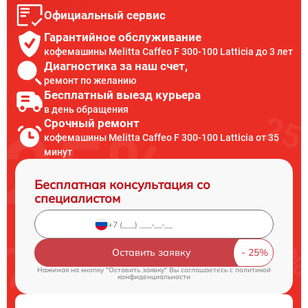
Официальный сервис
Гарантийное обслуживание
кофемашины Melitta Caffeo F 300-100 Latticia до 3 лет
Диагностика за наш счет,
ремонт по желанию
Бесплатный выезд курьера
в день обращения
Срочный ремонт
кофемашины Melitta Caffeo F 300-100 Latticia от 35
минут
Бесплатная консультация со
специалистом
Оставить заявку
Нажимая на кнопку "Оставить заявку" Вы соглашаетесь c
политикой
конфиденциальности