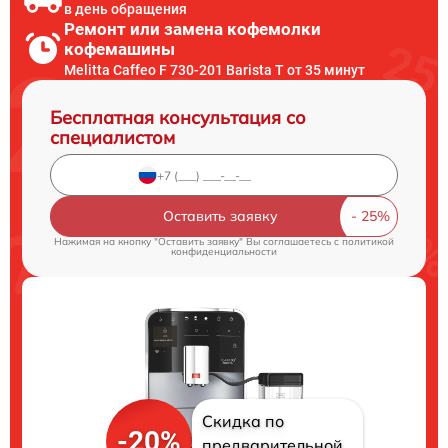
в день обращения
Ремонт или замена кофемолки
кофемашины
Melitta Caffeo F 730-201 Barista T от 35 минут
Бесплатная консультация со
специалистом
Оставить заявку
Нажимая на кнопку "Оставить заявку" Вы соглашаетесь c
политикой
конфиденциальности
Скидка по
-20%
предварительной