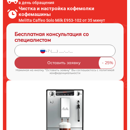
в день обращения
Чистка и настройка кофемолки
кофемашины
Melitta Caffeo Solo Milk E953-102 от 35 минут
Бесплатная консультация со
специалистом
Оставить заявку
Нажимая на кнопку "Оставить заявку" Вы соглашаетесь c
политикой
конфиденциальности