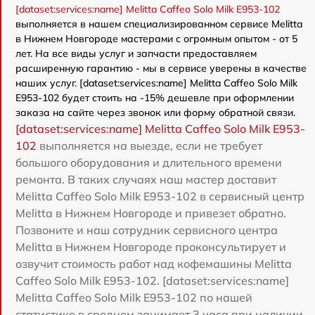
[dataset:services:name] Melitta Caffeo Solo Milk E953-102
выполняется в нашем специализированном сервисе Melitta
в Нижнем Новгороде мастерами с огромным опытом - от 5
лет. На все виды услуг и запчасти предоставляем
расширенную гарантию - мы в сервисе уверены в качестве
наших услуг. [dataset:services:name] Melitta Caffeo Solo Milk
E953-102 будет стоить на -15% дешевле при оформлении
заказа на сайте через звонок или форму обратной связи.
[dataset:services:name] Melitta Caffeo Solo Milk E953-
102
выполняется на выезде, если не требует
большого оборудования и длительного времени
ремонта. В таких случаях наш мастер доставит
Melitta Caffeo Solo Milk E953-102 в сервисный центр
Melitta в Нижнем Новгороде и привезет обратно.
Позвоните и наш сотрудник сервисного центра
Melitta в Нижнем Новгороде проконсультирует и
озвучит стоимость работ над кофемашины Melitta
Caffeo Solo Milk E953-102. [dataset:services:name]
Melitta Caffeo Solo Milk E953-102 по нашей
статистике в среднем занимает 3 часа при наличии