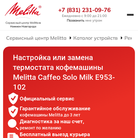
+7 (831) 231-09-76
Ежедневно с 9:00 до 21:00
Позвонить
мне утром
Сервисный центр Melitta
в
Нижнем Новгороде
Сервисный центр Melitta
Каталог устройств
Ремо
Настройка или замена
термостата кофемашины
Melitta Caffeo Solo Milk E953-
102
Официальный сервис
Гарантийное обслуживание
кофемашины Melitta до 3 лет
Диагностика за наш счет,
ремонт по желанию
Бесплатный выезд курьера