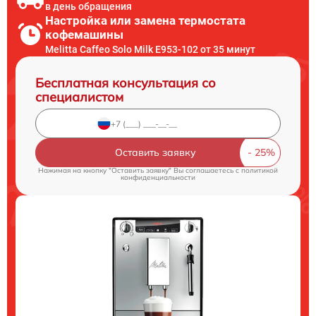
в день обращения
Настройка или замена термостата
кофемашины
Melitta Caffeo Solo Milk E953-102 от 35 минут
Бесплатная консультация со
специалистом
Оставить заявку
Нажимая на кнопку "Оставить заявку" Вы соглашаетесь c
политикой
конфиденциальности