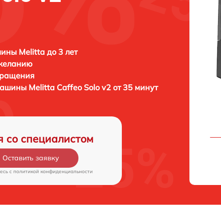
ны Melitta до 3 лет
 желанию
бращения
емашины
Melitta Caffeo Solo v2 от 35 минут
я со специалистом
Оставить заявку
есь c
политикой конфиденциальности