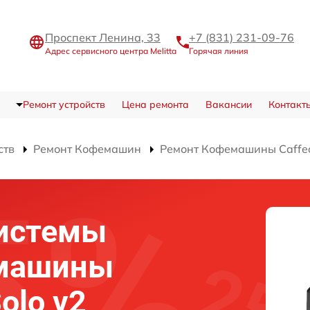
Проспект Ленина, 33
+7 (831) 231-09-76
Адрес сервисного центра Melitta
Горячая линия
Ремонт устройств
Цена ремонта
Вакансии
Контакт
ств
Ремонт Кофемашин
Ремонт Кофемашины Caffeo
системы
емашины
Solo v2