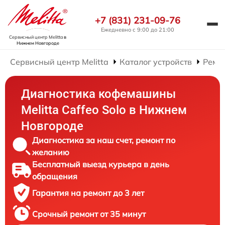
+7 (831) 231-09-76
Ежедневно с 9:00 до 21:00
Сервисный центр Melitta
в
Нижнем Новгороде
Сервисный центр Melitta
Каталог устройств
Ремо
Диагностика кофемашины
Melitta Caffeo Solo в Нижнем
Новгороде
Диагностика за наш счет, ремонт по
желанию
Бесплатный выезд курьера в день
обращения
Гарантия на ремонт до 3 лет
Срочный ремонт от 35 минут