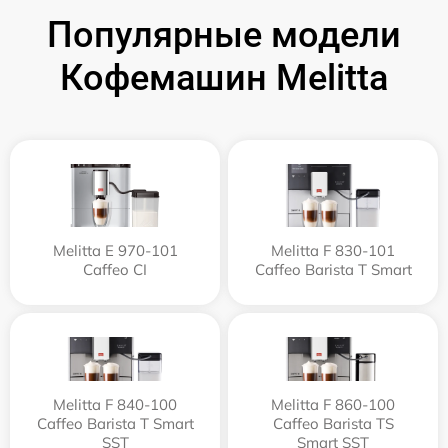
Популярные модели
Кофемашин Melitta
Melitta Е 970-101
Melitta F 830-101
Caffeo CI
Caffeo Barista T Smart
Melitta F 840-100
Melitta F 860-100
Caffeo Barista T Smart
Caffeo Barista TS
SST
Smart SST