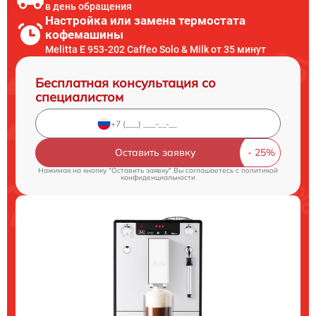
в день обращения
Настройка или замена термостата
кофемашины
Melitta Е 953-202 Caffeo Solo & Milk от 35 минут
Бесплатная консультация со
специалистом
Оставить заявку
Нажимая на кнопку "Оставить заявку" Вы соглашаетесь c
политикой
конфиденциальности