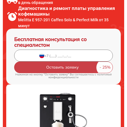
в день обращения
Диагностика и ремонт платы управления
кофемашины
Melitta E 957-201 Caffeo Solo & Perfect Milk от 35
минут
Бесплатная консультация со
специалистом
Оставить заявку
Нажимая на кнопку "Оставить заявку" Вы соглашаетесь c
политикой
конфиденциальности