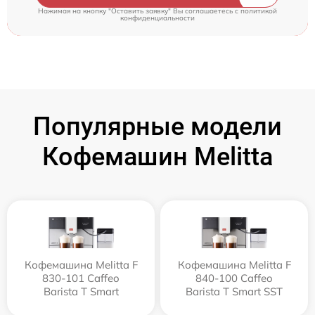
Нажимая на кнопку "Оставить заявку" Вы соглашаетесь c
политикой
конфиденциальности
Популярные модели
Кофемашин Melitta
Кофемашина Melitta F
Кофемашина Melitta F
830-101 Caffeo
840-100 Caffeo
Barista T Smart
Barista T Smart SST