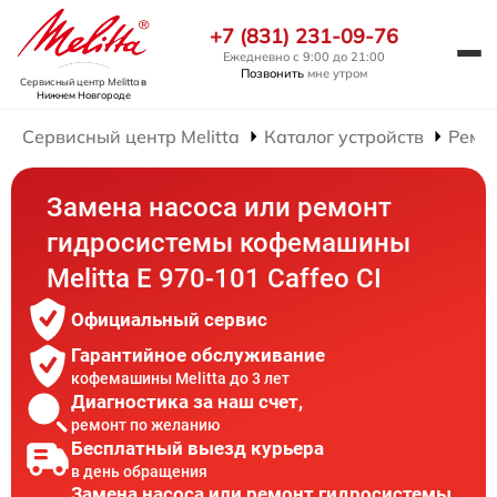
+7 (831) 231-09-76
Ежедневно с 9:00 до 21:00
Позвонить
мне утром
Сервисный центр Melitta
в
Нижнем Новгороде
Сервисный центр Melitta
Каталог устройств
Ремо
Замена насоса или ремонт
гидросистемы кофемашины
Melitta Е 970-101 Caffeo CI
Официальный сервис
Гарантийное обслуживание
кофемашины Melitta до 3 лет
Диагностика за наш счет,
ремонт по желанию
Бесплатный выезд курьера
в день обращения
Замена насоса или ремонт гидросистемы