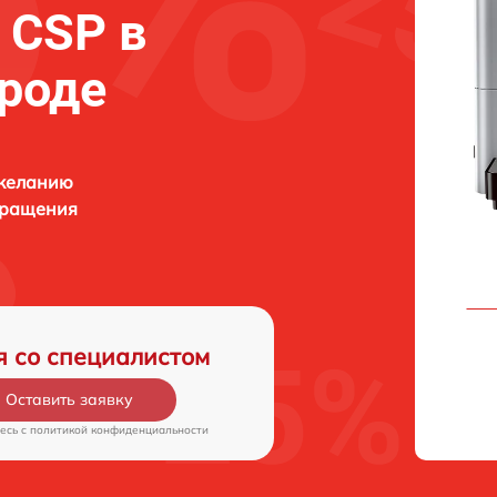
a CSP в
роде
 желанию
бращения
я со специалистом
Оставить заявку
есь c
политикой конфиденциальности