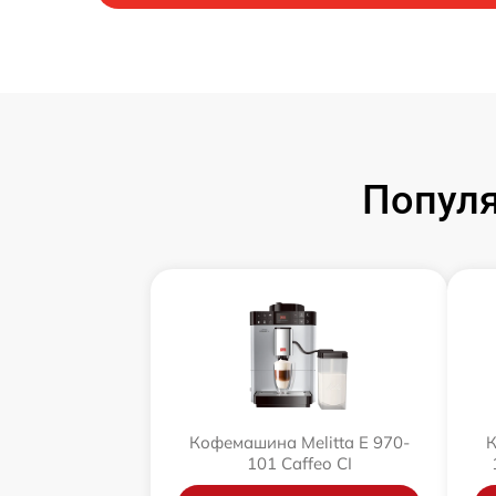
Популя
Кофемашина Melitta Е 970-
К
101 Caffeo CI