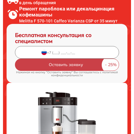
в день обращения
Ремонт пароблока или декальцинация
кофемашины
Melitta F 570-101 Caffeo Varianza CSP от 35 минут
Бесплатная консультация со
специалистом
Оставить заявку
Нажимая на кнопку "Оставить заявку" Вы соглашаетесь c
политикой
конфиденциальности