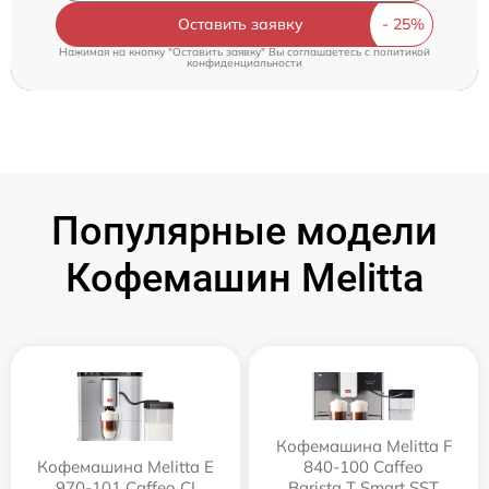
Оставить заявку
Нажимая на кнопку "Оставить заявку" Вы соглашаетесь c
политикой
конфиденциальности
Популярные модели
Кофемашин Melitta
Кофемашина Melitta F
Кофемашина Melitta Е
840-100 Caffeo
970-101 Caffeo CI
Barista T Smart SST