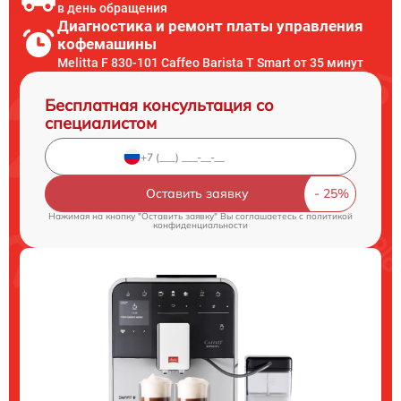
в день обращения
Диагностика и ремонт платы управления
кофемашины
Melitta F 830-101 Caffeo Barista T Smart от 35 минут
Бесплатная консультация со
специалистом
Оставить заявку
Нажимая на кнопку "Оставить заявку" Вы соглашаетесь c
политикой
конфиденциальности