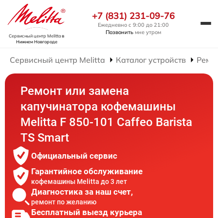
+7 (831) 231-09-76
Ежедневно с 9:00 до 21:00
Позвонить
мне утром
Сервисный центр Melitta
в
Нижнем Новгороде
Сервисный центр Melitta
Каталог устройств
Ремо
Ремонт или замена
капучинатора кофемашины
Melitta F 850-101 Caffeo Barista
TS Smart
Официальный сервис
Гарантийное обслуживание
кофемашины Melitta до 3 лет
Диагностика за наш счет,
ремонт по желанию
Бесплатный выезд курьера