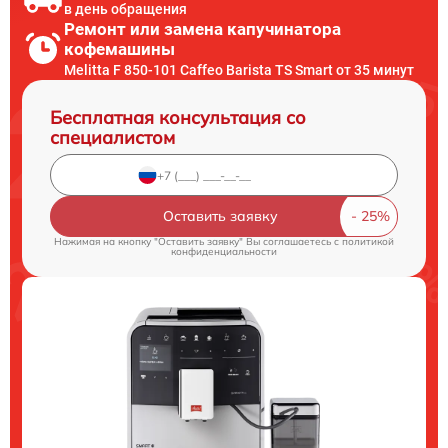
в день обращения
Ремонт или замена капучинатора
кофемашины
Melitta F 850-101 Caffeo Barista TS Smart от 35 минут
Бесплатная консультация со
специалистом
Оставить заявку
Нажимая на кнопку "Оставить заявку" Вы соглашаетесь c
политикой
конфиденциальности