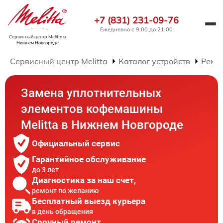
+7 (831) 231-09-76
Ежедневно с 9:00 до 21:00
Сервисный центр Melitta
в
Нижнем Новгороде
Сервисный центр Melitta
Каталог устройств
Ремо
Замена уплотнительных
элементов кофемашины
Melitta в Нижнем Новгороде
Официальный сервис
Гарантийное обслуживание
до 3 лет
Диагностика за наш счет,
ремонт по желанию
Бесплатный выезд курьера
в день обращения
Срочный ремонт