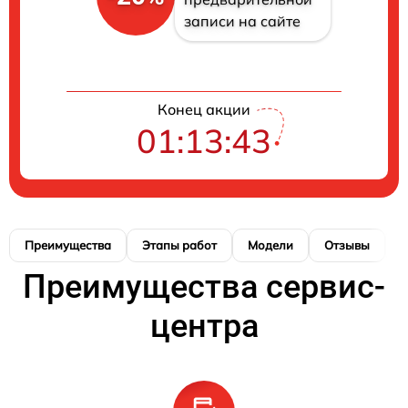
записи на сайте
Конец акции
01:13:42
Преимущества
Этапы работ
Модели
Отзывы
К
Преимущества сервис-
центра