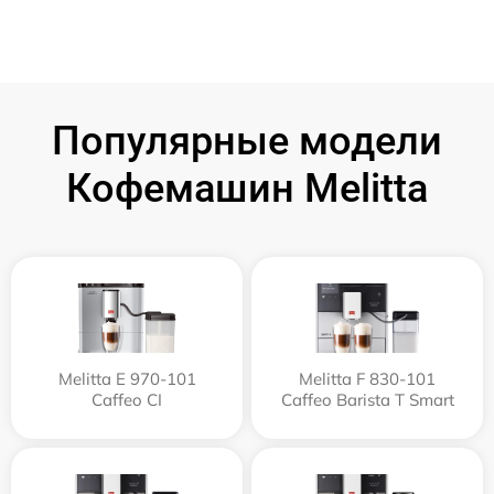
Популярные модели
Кофемашин Melitta
Melitta Е 970-101
Melitta F 830-101
Caffeo CI
Caffeo Barista T Smart