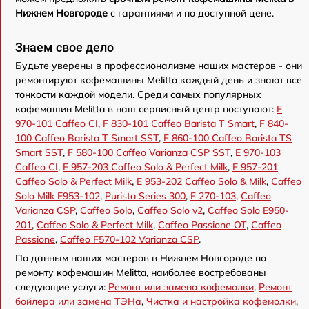
Нижнем Новгороде
с гарантиями и по доступной цене.
Знаем свое дело
Будьте уверены в профессионализме наших мастеров - они
ремонтируют кофемашины Melitta каждый день и знают все
тонкости каждой модели. Среди самых популярных
кофемашин Melitta в наш сервисный центр поступают:
Е
970-101 Caffeo CI
,
F 830-101 Caffeo Barista T Smart
,
F 840-
100 Caffeo Barista T Smart SST
,
F 860-100 Caffeo Barista TS
Smart SST
,
F 580-100 Caffeo Varianza CSP SST
,
Е 970-103
Caffeo CI
,
E 957-203 Caffeo Solo & Perfect Milk
,
E 957-201
Caffeo Solo & Perfect Milk
,
Е 953-202 Caffeo Solo & Milk
,
Caffeo
Solo Milk E953-102
,
Purista Series 300
,
F 270-103
,
Caffeo
Varianza CSP
,
Caffeo Solo
,
Caffeo Solo v2
,
Caffeo Solo E950-
201
,
Caffeo Solo & Perfect Milk
,
Caffeo Passione OT
,
Caffeo
Passione
,
Caffeo F570-102 Varianza CSP
.
По данным наших мастеров в Нижнем Новгороде по
ремонту кофемашин Melitta, наиболее востребованы
следующие услуги:
Ремонт или замена кофемолки
,
Ремонт
бойлера или замена ТЭНа
,
Чистка и настройка кофемолки
,