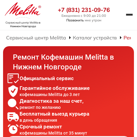
+7 (831) 231-09-76
Ежедневно с 9:00 до 21:00
Позвонить
мне утром
Сервисный центр Melitta
в
Нижнем Новгороде
Сервисный центр Melitta
Каталог устройств
Ремо
Ремонт Кофемашин Melitta в
Нижнем Новгороде
Официальный сервис
Гарантийное обслуживание
кофемашины Melitta до 3 лет
Диагностика за наш счет,
ремонт по желанию
Бесплатный выезд курьера
в день обращения
Срочный ремонт
кофемашины Melitta от 35 минут